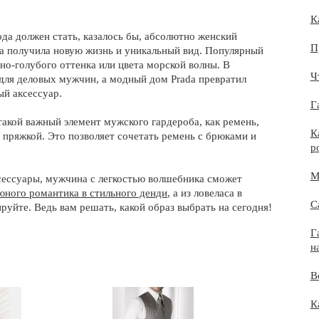
К
да должен стать, казалось бы, абсолютно женский
П
она получила новую жизнь и уникальный вид. Популярный
сно-голубого оттенка или цвета морской волны. В
Ч
для деловых мужчин, а модный дом Prada превратил
ый аксессуар.
Г
акой важный элемент мужского гардероба, как ремень,
К
пряжкой. Это позволяет сочетать ремень с брюками и
р
М
сессуары, мужчина с легкостью волшебника сможет
юного романтика в стильного денди
, а из ловеласа в
С
руйте. Ведь вам решать, какой образ выбрать на сегодня!
Г
н
В
К