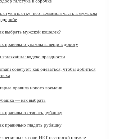
одбор галстука к сорочке
алстук в клетку: неотъемлемая часть в мужском
ардеробе
ак выбрать мужской кошелек?
ак правильно упаковать вещи в дорогу
a sprezzatura: кодекс праздности
rmani советует: как одеваться, чтобы добиться
спеха
тарые правила нового времени
убашка — как выбрать
ак правильно стирать рубашку
ак правильно гладить рубашку
изнесмены сказали НЕТ нестрогой одежде