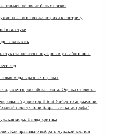
жентльмен не носит белых носков
ужчина «с иголочки»: штрихи к портрету
Pod в галстуке
адо завязывать
алстук становится популярным у слабого пола
ресс-код
еловая мода в разных странах
ак одевается российская элита. Оценка стилиста.
енеральный директор Brioni Умбер то анджелони:
Розовый галстук Тони Блэра - это катастрофа"
ужская мода. Взгляд критика
овет. Как правильно выбрать мужской костюм