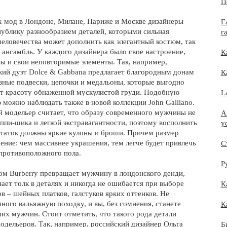
П
х мод в Лондоне, Милане, Париже и Москве дизайнеры
Г
публику разнообразием деталей, которыми сильная
г
человечества может дополнить как элегантный костюм, так
 ансамбль. У каждого дизайнера было свое настроение,
К
зы и свои неповторимые элементы. Так, например,
кий дуэт Dolce & Gabbana предлагает благородным донам
К
зные подвески, цепочки и медальоны, которые выгодно
т красоту обнаженной мускулистой груди. Подобную
L
 можно наблюдать также в новой коллекции John Galliano.
 модельер считает, что образу современного мужчины не
A
иппи-шика и легкой экстравагантности, поэтому восполнить
у
статок должны яркие кулоны и броши. Причем размер
чение: чем массивнее украшения, тем легче будет привлечь
С
противоположного пола.
Р
м Burberry превращает мужчину в лондонского денди,
ает толк в деталях и никогда не ошибается при выборе
К
в – шейных платков, галстуков ярких оттенков. Не
много вальяжную походку, и вы, без сомнения, станете
К
их мужчин. Стоит отметить, что такого рода детали
одельеров. Так, например, российский дизайнер Ольга
Б