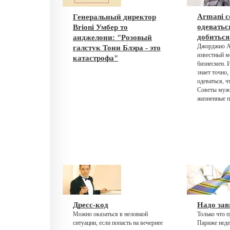
Armani с
Генеральный директор
одеватьс
Brioni Умбер то
добиться
анджелони: "Розовый
Джорджио А
галстук Тони Блэра - это
известный м
катастрофа"
бизнесмен. И
знает точно,
одеваться, ч
Советы мужч
жизненные п
Дресс-код
Надо зав
Можно оказаться в неловкой
Только что 
ситуации, если попасть на вечернее
Париже нед