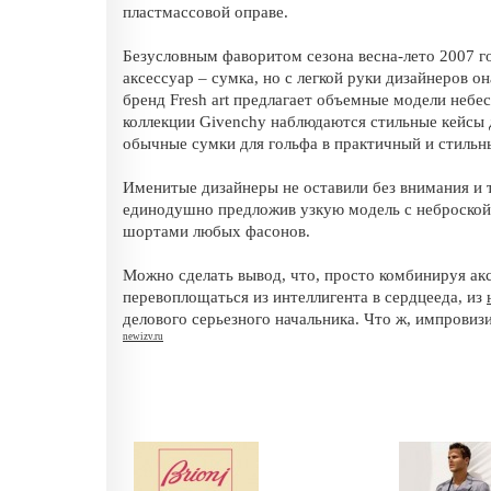
пластмассовой оправе.
Безусловным фаворитом сезона весна-лето 2007 го
аксессуар – сумка, но с легкой руки дизайнеров 
бренд Fresh art предлагает объемные модели небе
коллекции Givenchy наблюдаются стильные кейсы 
обычные сумки для гольфа в практичный и стильн
Именитые дизайнеры не оставили без внимания и т
единодушно предложив узкую модель с неброской 
шортами любых фасонов.
Можно сделать вывод, что, просто комбинируя ак
перевоплощаться из интеллигента в сердцееда, из
делового серьезного начальника. Что ж, импровизи
newizv.ru