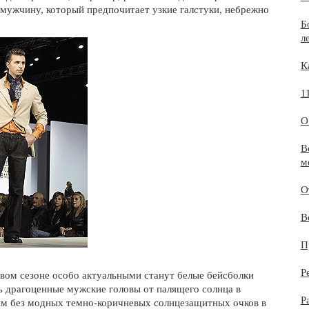
 мужчину, который предпочитает узкие галстуки, небрежно
Б
л
К
1
О
В
м
О
В
П
Р
овом сезоне особо актуальными станут белые бейсболки
 драгоценные мужские головы от палящего солнца в
Р
ным без модных темно-коричневых солнцезащитных очков в