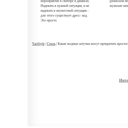
мероприятие в свитере и джинсах.
развязали н
Надевать в нужной ситуации, и не
мужские ше
надевать в неуместной ситуации -
для этого существует дресс- код.
Это просто.
YartStyle
|
Стиль
| Какие модные штучки могут превратить простог
Инте