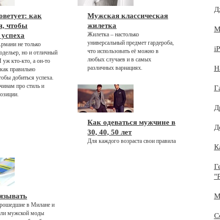
Д
оветует: как
Мужская классическая
я, чтобы
жилетка
М
Жилетка – настолько
 успеха
универсальный предмет гардероба,
рмани не только
i
что использовать её можно в
одельер, но и отличный
любых случаев и в самых
 уж кто-кто, а он-то
различных вариациях.
Н
 как правильно
тобы добиться успеха.
инам про стиль и
Г
озиции.
Д
Как одеваться мужчине в
Д
30, 40, 50 лет
Для каждого возраста свои правила
К
Г
"
язывать
М
прошедшие в Милане и
ели мужской моды
С