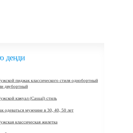
го денди
ужской пиджак классического стиля однобортный
ли двубортный
ужской кэжуал (Casual) стиль
ак одеваться мужчине в 30, 40, 50 лет
ужская классическая жилетка