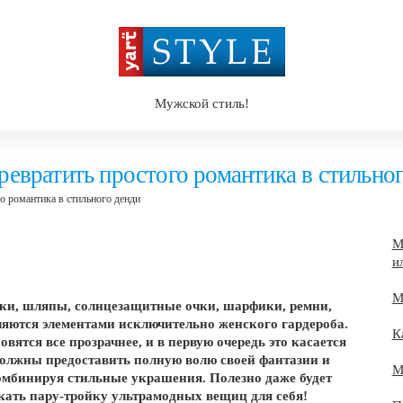
Мужской стиль!
евратить простого романтика в стильно
о романтика в стильного денди
М
и
М
умки, шляпы, солнцезащитные очки, шарфики, ремни,
ляются элементами исключительно женского гардероба.
К
ятся все прозрачнее, и в первую очередь это касается
олжны предоставить полную волю своей фантазии и
М
комбинируя стильные украшения. Полезно даже будет
скать пару-тройку ультрамодных вещиц для себя!