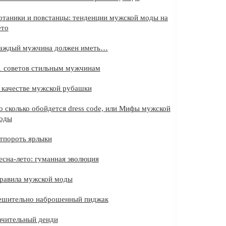
отаники и повстанцы: тенденции мужской моды на
ето
аждый мужчина должен иметь…
1 советов стильным мужчинам
 качестве мужской рубашки
о сколько обойдется dress code, или Мифы мужской
оды
тпороть ярлыки
есна-лето: гуманная эволюция
равила мужской моды
ешительно наброшенный пиджак
ачительный денди