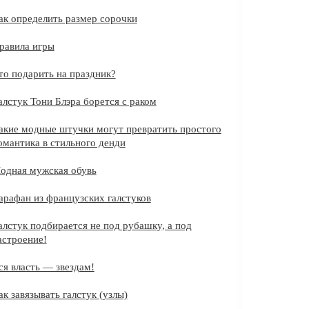
ак определить размер сорочки
равила игры
то подарить на праздник?
алстук Тони Блэра борется с раком
акие модные штучки могут превратить простого
омантика в стильного денди
одная мужская обувь
арафан из французских галстуков
алстук подбирается не под рубашку, а под
астроение!
ся власть — звездам!
ак завязывать галстук (узлы)