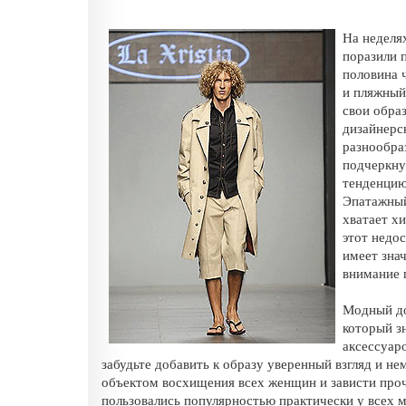
На неделя
поразили 
половина 
и пляжный
свои обра
дизайнерс
разнообра
подчеркну
тенденцию
Эпатажный
хватает х
этот недо
имеет зна
внимание 
Модный до
который зн
аксессуаро
забудьте добавить к образу уверенный взгляд и не
объектом восхищения всех женщин и зависти проч
пользовались популярностью практически у всех м