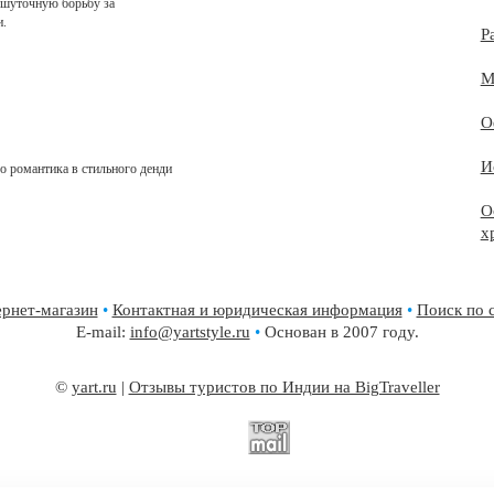
ешуточную борьбу за
и.
Р
М
О
И
о романтика в стильного денди
О
х
рнет-магазин
•
Контактная и юридическая информация
•
Поиск по 
E-mail:
info@yartstyle.ru
•
Основан в 2007 году.
©
yart.ru
|
Отзывы туристов по Индии на BigTraveller