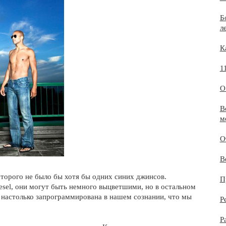
Б
л
К
1
О
В
м
О
В
оторого не было бы хотя бы одних синих джинсов.
П
esel, они могут быть немного выцветшими, но в остальном
 настолько запрограммирована в нашем сознании, что мы
Р
.
Р