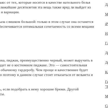
ко: от тех, которые носятся в качестве нательного белья
Д
ближайшие десятилетия эта вещь также вряд ли выйдет из
 и вариации.
М
была слишком большой: только в этом случае она останется
i
обеспечивается оптимальная сочетаемость со всеми вещами
Н
Г
Д
очка, пиджак, преимущественно черный, может выручить в
Д
 идет не о костюмном пиджаке. Это — самостоятельная
 обычному гардеробу. Чем проще и качественнее будет
К
 поэтому в данном случае стоит отказаться от вельвета и
Г
"
ь, если подобрать к нему хорошие брюки. Другой
сы.
М
С