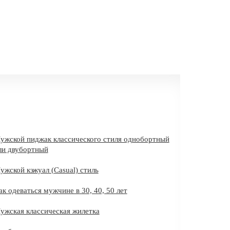
ужской пиджак классического стиля однобортный
ли двубортный
ужской кэжуал (Casual) стиль
ак одеваться мужчине в 30, 40, 50 лет
ужская классическая жилетка