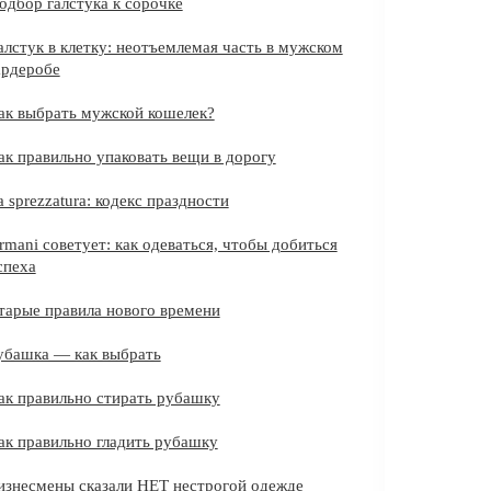
одбор галстука к сорочке
алстук в клетку: неотъемлемая часть в мужском
ардеробе
ак выбрать мужской кошелек?
ак правильно упаковать вещи в дорогу
a sprezzatura: кодекс праздности
rmani советует: как одеваться, чтобы добиться
спеха
тарые правила нового времени
убашка — как выбрать
ак правильно стирать рубашку
ак правильно гладить рубашку
изнесмены сказали НЕТ нестрогой одежде