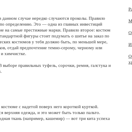
Р
в данном случае нередко случаются проколы. Правило
М
по определению. Это — одна из главных инвестиций
ние на самые престижные марки. Правило второе: костюм
О
тандартной фигуры стоит подумать о шитье на заказ по
еских костюмов у тебя должно быть, по меньшей мере,
И
ков, отдай предпочтение темно-серому, черному или
 и химчистке.
О
х
 выборе правильных туфель, сорочки, ремня, галстука и
.
костюме с надетой поверх него короткой курткой.
я верхняя одежда, и это может быть только пальто.
одная ткань (например, кашемир) — вот три кита успеха