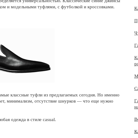
пределяется универсальностью. Классические синие джинсы
ом и модельными туфлями, с футболкой и кроссовками.
К
П
Ч
Г
К
р
М
С
амые классные туфли из предлагаемых сегодня. Но именно
Г
вет, минимализм, отсутствие шнурков — что еще нужно
н
В
бая одежда в стиле casual.
К