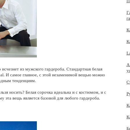
П
Г
г
К
К
L
A
о исчезнет из мужского гардероба. Стандартная белая
у
sual. И самое главное, с этой незаменимой вещью можно
одным тенденциям.
С
ельзя носить? Белая сорочка идеальна и с костюмом, и с
Р
у эта вещь является базовой для любого гардероба.
К
К
Б