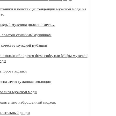
отаники и повстанцы: тенденции мужской моды на
ето
аждый мужчина должен иметь…
1 советов стильным мужчинам
 качестве мужской рубашки
о сколько обойдется dress code, или Мифы мужской
оды
тпороть ярлыки
есна-лето: гуманная эволюция
равила мужской моды
ешительно наброшенный пиджак
ачительный денди