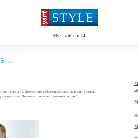
Мужской стиль!
еть…
М
и
ть свой гардероб. Достаточно добавлять актуальные вещи к базовым —
ого мужчины. Что же входит в этот заветный список?
М
К
М