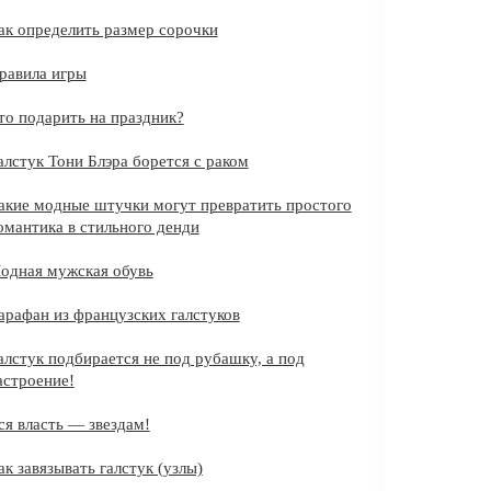
ак определить размер сорочки
равила игры
то подарить на праздник?
алстук Тони Блэра борется с раком
акие модные штучки могут превратить простого
омантика в стильного денди
одная мужская обувь
арафан из французских галстуков
алстук подбирается не под рубашку, а под
астроение!
ся власть — звездам!
ак завязывать галстук (узлы)