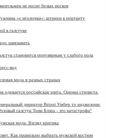
жентльмен не носит белых носков
ужчина «с иголочки»: штрихи к портрету
Pod в галстуке
адо завязывать
алстук становится популярным у слабого пола
ресс-код
еловая мода в разных странах
ак одевается российская элита. Оценка стилиста.
енеральный директор Brioni Умбер то анджелони:
Розовый галстук Тони Блэра - это катастрофа"
ужская мода. Взгляд критика
овет. Как правильно выбрать мужской костюм