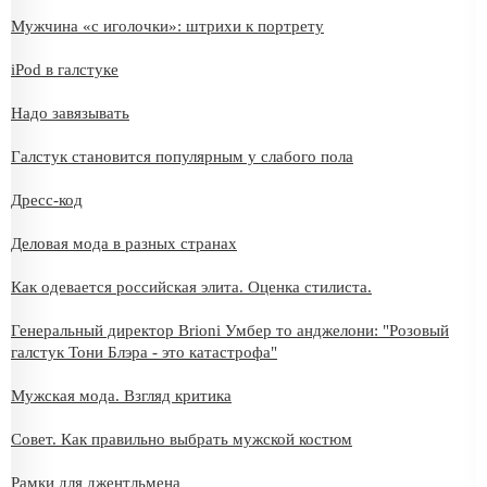
Мужчина «с иголочки»: штрихи к портрету
iPod в галстуке
Надо завязывать
Галстук становится популярным у слабого пола
Дресс-код
Деловая мода в разных странах
Как одевается российская элита. Оценка стилиста.
Генеральный директор Brioni Умбер то анджелони: "Розовый
галстук Тони Блэра - это катастрофа"
Мужская мода. Взгляд критика
Совет. Как правильно выбрать мужской костюм
Рамки для джентльмена