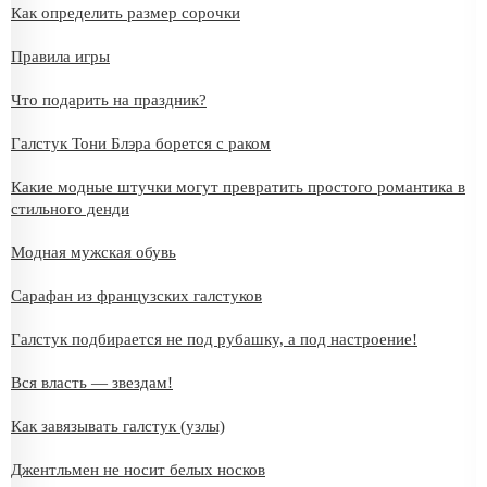
Как определить размер сорочки
Правила игры
Что подарить на праздник?
Галстук Тони Блэра борется с раком
Какие модные штучки могут превратить простого романтика в
стильного денди
Модная мужская обувь
Сарафан из французских галстуков
Галстук подбирается не под рубашку, а под настроение!
Вся власть — звездам!
Как завязывать галстук (узлы)
Джентльмен не носит белых носков