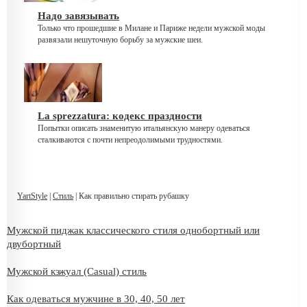
Надо завязывать
Только что прошедшие в Милане и Париже недели мужской моды
развязали нешуточную борьбу за мужские шеи.
La sprezzatura: кодекс праздности
Попытки описать знаменитую итальянскую манеру одеваться
сталкиваются с почти непреодолимыми трудностями.
YartStyle
|
Стиль
| Как правильно стирать рубашку
Мужской пиджак классического стиля однобортный или
двубортный
Мужской кэжуал (Casual) стиль
Как одеваться мужчине в 30, 40, 50 лет