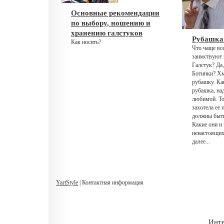
Основные рекомендации
по выбору, ношению и
хранению галстуков
Рубашка
Как носить?
Что чаще в
заимствуют 
Галстук? Да,
Ботинки? Хм
рубашку. Ка
рубашка, над
любимой. То
захотела ее 
должны быть
Какие они и
ненастоящих
далее...
YartStyle
| Контактная информация
Инте