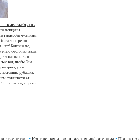
 — как выбрать
сего женщины
из гардероба мужчины.
 бывает, но редко.
.. нет! Конечно же,
к мило смотрится ваша
етая на голое тело
лько вот, чтобы Она
примерить, у вас
 настоящие рубашки.
 чем отличаются от
? Об этом пойдет речь
рнет-магазин
•
Контактная и юридическая информация
•
Поиск по 