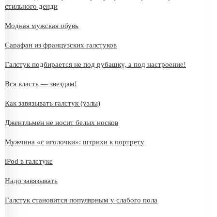
стильного денди
Модная мужская обувь
Сарафан из французских галстуков
Галстук подбирается не под рубашку, а под настроение!
Вся власть — звездам!
Как завязывать галстук (узлы)
Джентльмен не носит белых носков
Мужчина «с иголочки»: штрихи к портрету
iPod в галстуке
Надо завязывать
Галстук становится популярным у слабого пола