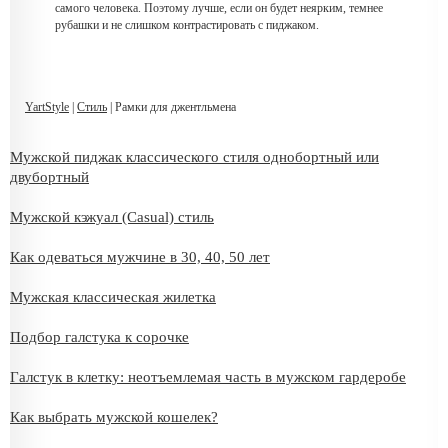
самого человека. Поэтому лучше, если он будет неярким, темнее
рубашки и не слишком контрастировать с пиджаком.
YartStyle
|
Стиль
| Рамки для джентльмена
Мужской пиджак классического стиля однобортный или
двубортный
Мужской кэжуал (Casual) стиль
Как одеваться мужчине в 30, 40, 50 лет
Мужская классическая жилетка
Подбор галстука к сорочке
Галстук в клетку: неотъемлемая часть в мужском гардеробе
Как выбрать мужской кошелек?