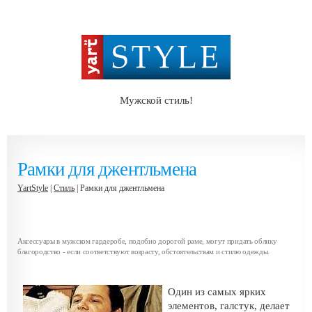
Мужской стиль!
Рамки для джентльмена
YartStyle
|
Стиль
| Рамки для джентльмена
Аксессуары в мужском гардеробе, подобно дорогой раме, могут придать облику
благородство - если соответствуют возрасту, обстоятельствам и стилю одежды.
Один из самых ярких
элементов, галстук, делает