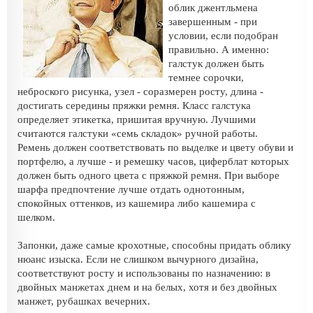
облик джентльмена
завершенным - при
условии, если подобран
правильно. А именно:
галстук должен быть
темнее сорочки,
неброского рисунка, узел - соразмерен росту, длина -
достигать середины пряжки ремня. Класс галстука
определяет этикетка, пришитая вручную. Лучшими
считаются галстуки «семь складок» ручной работы.
Ремень должен соответствовать по выделке и цвету обуви и
портфелю, а лучше - и ремешку часов, циферблат которых
должен быть одного цвета с пряжкой ремня. При выборе
шарфа предпочтение лучше отдать однотонным,
спокойных оттенков, из кашемира либо кашемира с
шелком.
Запонки, даже самые крохотные, способны придать облику
нюанс изыска. Если не слишком вычурного дизайна,
соответствуют росту и использованы по назначению: в
двойных манжетах днем и на белых, хотя и без двойных
манжет, рубашках вечерних.