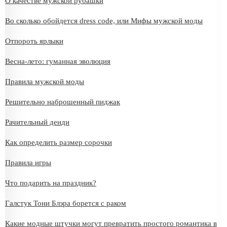
О качестве мужской рубашки
Во сколько обойдется dress code, или Мифы мужской моды
Отпороть ярлыки
Весна-лето: гуманная эволюция
Правила мужской моды
Решительно наброшенный пиджак
Рачительный денди
Как определить размер сорочки
Правила игры
Что подарить на праздник?
Галстук Тони Блэра борется с раком
Какие модные штучки могут превратить простого романтика в