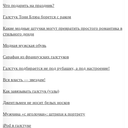
Что подарить на праздник?
Галстук Тони Блэра борется с раком
Какие модные штучки могут превратить простого романтика в
стильного денди
Модная мужская обувь
Сарафан из французских галстуков
Галстук подбирается не под рубашку, а под настроение!
Вся власть — звездам!
Как завязывать галстук (узлы)
Джентльмен не носит белых носков
Мужчина «с иголочки»: штрихи к портрету
iPod в галстуке