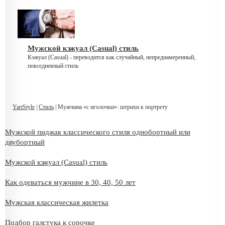
Мужской кэжуал (Casual) стиль
Кэжуал (Casual) - переводится как случайный, непреднамеренный,
повседневный стиль
YartStyle
|
Стиль
| Мужчина «с иголочки»: штрихи к портрету
Мужской пиджак классического стиля однобортный или
двубортный
Мужской кэжуал (Casual) стиль
Как одеваться мужчине в 30, 40, 50 лет
Мужская классическая жилетка
Подбор галстука к сорочке