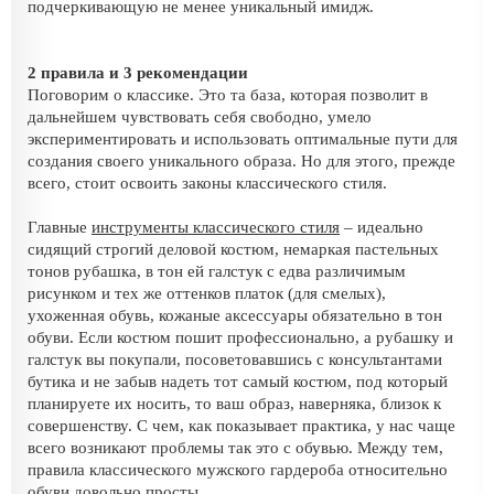
подчеркивающую не менее уникальный имидж.
2 правила и 3 рекомендации
Поговорим о классике. Это та база, которая позволит в
дальнейшем чувствовать себя свободно, умело
экспериментировать и использовать оптимальные пути для
создания своего уникального образа. Но для этого, прежде
всего, стоит освоить законы классического стиля.
Главные
инструменты классического стиля
– идеально
сидящий строгий деловой костюм, немаркая пастельных
тонов рубашка, в тон ей галстук с едва различимым
рисунком и тех же оттенков платок (для смелых),
ухоженная обувь, кожаные аксессуары обязательно в тон
обуви. Если костюм пошит профессионально, а рубашку и
галстук вы покупали, посоветовавшись с консультантами
бутика и не забыв надеть тот самый костюм, под который
планируете их носить, то ваш образ, наверняка, близок к
совершенству. С чем, как показывает практика, у нас чаще
всего возникают проблемы так это с обувью. Между тем,
правила классического мужского гардероба относительно
обуви довольно просты.