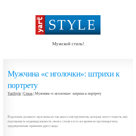
Мужской стиль!
Мужчина «с иголочки»: штрихи к
портрету
YartStyle
|
Стиль
| Мужчина «с иголочки»: штрихи к портрету
В арсенале делового мужчины не так много инструментов, которые могут помочь ему
подчеркнуть индивидуальность своего стиля и в то же время не противоречить
традиционным правилам дресс-кода.