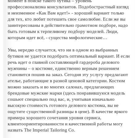
момент в поиске такого бутика – уровень
профессионализма консультантов. Подобострастный взгляд
и неизменное «Как Вам идет!» - хороший вариант только
для тех, кто любит потешить свое самолюбие. Если же вы
заинтересованы в действительно грамотном подборе, надо
быть готовым к терпеливому подбору моделей. Люди,
которым идет всё, - существа мифологические…
Увы, нередко случается, что ни в одном из выбранных
бутиков не удается подобрать оптимальный вариант. И если
речь идет о главной составляющей гардероба делового
мужчины – о костюме, единственно верным решением
становится пошив на заказ. Сегодня эту услугу предлагают
ателье, работающие в разной ценовой категории. Костюм
можно заказать и во многих салонах, предлагающих
брендовые мужские марки (здесь понравившуюся модель
сошьют специально под вас, и, учитывая изначально
высокую стоимость готового делового костюма, вы не
ощутите существенной разницы в цене). В качестве яркого
примера хорошего сочетания уровня сервиса,
клиентоориентированности и качественной работы могу
назвать The Imperial Tailoring Co.