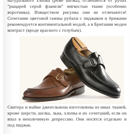
натурального хлопка (реже шелка), отличаются от рубах
"рыцарей серой фланели" мягкостью ткани (особенно
воротника). Изяществом рисунка они не отличаются!
Сочетание цветовой гаммы рубахи с пиджаком и брюками
рекомендуется континентальной модой, а в Британии моден
контраст (вроде красного с голубым).
Свитера и майки джентльмена изготовлены из иных тканей,
кроме шерсти, шелка, льна, хлопка и их сочетаний, если он
впал в неизлечимую депрессию. Они носятся отдельно и
под пиджак.