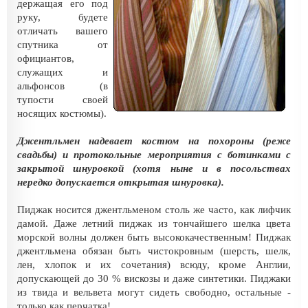
держащая его под
руку, будете
отличать вашего
спутника от
официантов,
служащих и
альфонсов (в
тупости своей
носящих костюмы).
Джентльмен надевает костюм на похороны (реже
свадьбы) и протокольные мероприятия с ботинками с
закрытой шнуровкой (хотя ныне и в посольствах
нередко допускается открытая шнуровка).
Пиджак носится джентльменом столь же часто, как лифчик
дамой. Даже летний пиджак из тончайшего шелка цвета
морской волны должен быть высококачественным! Пиджак
джентльмена обязан быть чистокровным (шерсть, шелк,
лен, хлопок и их сочетания) всюду, кроме Англии,
допускающей до 30 % вискозы и даже синтетики. Пиджаки
из твида и вельвета могут сидеть свободно, остальные -
только как перчатка!