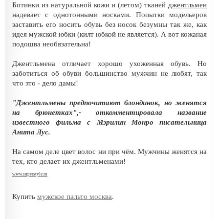
Ботинки из натуральной кожи и (летом) тканей
джентльмен
надевает с однотонными носками. Попытки модельеров
заставить его носить обувь без носок безумны так же, как
идея мужской юбки (килт юбкой не является). А вот кожаная
подошва необязательна!
Джентльмена отличает хорошо ухоженная обувь. Но
заботиться об обуви большинство мужчин не любят, так
что это - дело дамы!
"Джентльмены предпочитают блондинок, но женятся
на брюнетках",- откомментировала название
известного фильма с Мэрилин Монро писательница
Анита Лус.
На самом деле цвет волос ни при чём. Мужчины женятся на
тех, кто делает их джентльменами!
www.superstyle.ru
Купить
мужское пальто москва
.