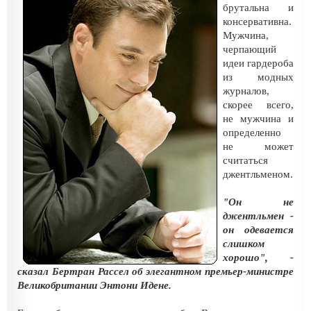
брутальна и
консервативна.
Мужчина,
черпающий
идеи гардероба
из модных
журналов,
скорее всего,
не мужчина и
определенно
не может
считаться
джентльменом.
"Он не
джентльмен -
он одевается
слишком
хорошо", -
сказал Бертран Рассел об элегантном премьер-министре
Великобритании Энтони Идене.