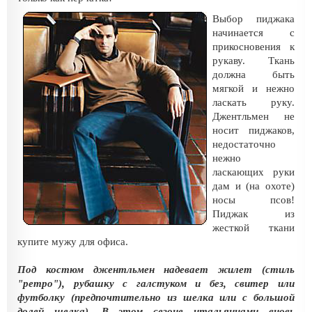
Выбор пиджака
начинается с
прикосновения к
рукаву. Ткань
должна быть
мягкой и нежно
ласкать руку.
Джентльмен не
носит пиджаков,
недостаточно
нежно
ласкающих руки
дам и (на охоте)
носы псов!
Пиджак из
жесткой ткани
купите мужу для офиса.
Под костюм джентльмен надевает жилет (стиль
"ретро"), рубашку с галстуком и без, свитер или
футболку (предпочтительно из шелка или с большой
долей шелка). В этом сезоне итальянцами вновь