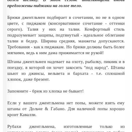
предложены пиджаки на голое тело.
Брюки джентльмен подбирает в сочетании, но не в одном
цвете, с пиджаком (консервативное сочетание - оттенки
серого). Талия у них на талии. Комфортный стиль
подразумевает защипы, подтянутый - идеальное облегание
талии и бедер. Ширина средняя, манжеты допускаются.
Требования - как к пиджакам. Но брюки должны быть более
мягкими, ведь к ним дама прижимается не рукой!
Штаны джентльмен надевает на охоту, рыбалку, пикник и в
поездку, в которой он хочет закосить "под народ". Штаны
шьют из джинсы, вельвета и бархата - т.е. сплошной
хлопок, даже брезент.
Запомните - брюк из хлопка не бывает!
Если у вашего джентльмена нет попы, можете взять ему
штаны от Дольче & Габано. Для наличной попы хорошо
кроит Кавалли.
Рубахи джентльмена, изготовленные только из