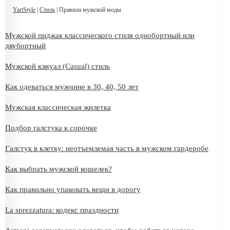
YartStyle
|
Стиль
| Правила мужской моды
Мужской пиджак классического стиля однобортный или
двубортный
Мужской кэжуал (Casual) стиль
Как одеваться мужчине в 30, 40, 50 лет
Мужская классическая жилетка
Подбор галстука к сорочке
Галстук в клетку: неотъемлемая часть в мужском гардеробе
Как выбрать мужской кошелек?
Как правильно упаковать вещи в дорогу
La sprezzatura: кодекс праздности