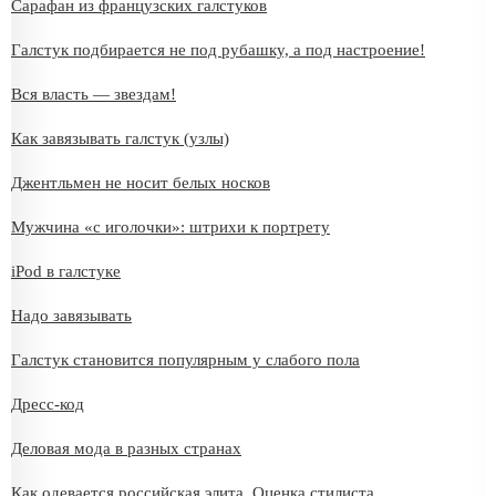
Сарафан из французских галстуков
Галстук подбирается не под рубашку, а под настроение!
Вся власть — звездам!
Как завязывать галстук (узлы)
Джентльмен не носит белых носков
Мужчина «с иголочки»: штрихи к портрету
iPod в галстуке
Надо завязывать
Галстук становится популярным у слабого пола
Дресс-код
Деловая мода в разных странах
Как одевается российская элита. Оценка стилиста.