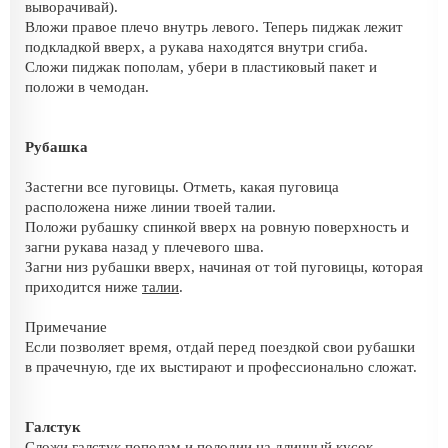
выворачивай).
Вложи правое плечо внутрь левого. Теперь пиджак лежит
подкладкой вверх, а рукава находятся внутри сгиба.
Сложи пиджак пополам, убери в пластиковый пакет и
положи в чемодан.
Рубашка
Застегни все пуговицы. Отметь, какая пуговица
расположена ниже линии твоей талии.
Положи рубашку спинкой вверх на ровную поверхность и
загни рукава назад у плечевого шва.
Загни низ рубашки вверх, начиная от той пуговицы, которая
приходится ниже
талии
.
Примечание
Если позволяет время, отдай перед поездкой свои рубашки
в прачечную, где их выстирают и профессионально сложат.
Галстук
Сложи галстук пополам и полодии на длинный кусок