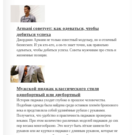
Armani советует: как одеваться, чтобы
добиться успеха
Джорджио Армани не только известный модельер, но и отличный
бизнесмен. И уж кто-кто, а он-то знает точно, как правильно
одеваться, чтобы добиться успеха. Советы мужчинам про стиль и
жизненные позиции.
Мужской пиджак классического стиля
однобортный или двубортный
История пиджака уходит глубоко в прошлое человечества.
Подобная одежда была найдена среди останков племён бронзового
века и представляла собой удлинённые рубахи с рукавами.
Получается, что удобство и практичность пиджаков проверена
веками. При этом количество различных моделей пиджаков до сих
пор весьма многообразно. Это могут быть лёгкие шинели без
рукавов или же куртки и пиджаки с длинным рукавом, которые не