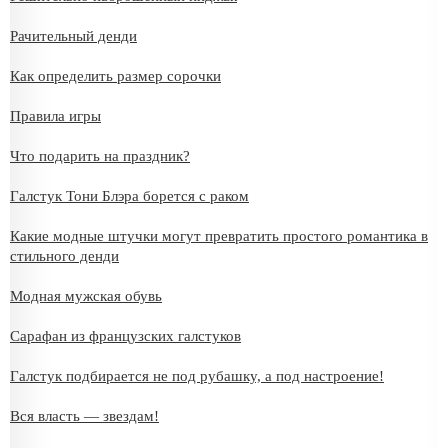
Рачительный денди
Как определить размер сорочки
Правила игры
Что подарить на праздник?
Галстук Тони Блэра борется с раком
Какие модные штучки могут превратить простого романтика в
стильного денди
Модная мужская обувь
Сарафан из французских галстуков
Галстук подбирается не под рубашку, а под настроение!
Вся власть — звездам!