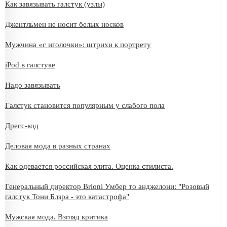
Как завязывать галстук (узлы)
Джентльмен не носит белых носков
Мужчина «с иголочки»: штрихи к портрету
iPod в галстуке
Надо завязывать
Галстук становится популярным у слабого пола
Дресс-код
Деловая мода в разных странах
Как одевается российская элита. Оценка стилиста.
Генеральный директор Brioni Умбер то анджелони: "Розовый
галстук Тони Блэра - это катастрофа"
Мужская мода. Взгляд критика