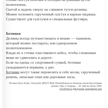
полиэтилена.
Скатай и надень сверху на слишком тугую резинку.
Можно положить скрученный галстук в карман пиджака.
Существуют для галстуков и специальные футляры.
Ботинки
Должны всегда путешествовать в мешке — тканевом,
который можно постирать; или одноразовом
полиэтиленовом.
Клади их к стенке пластикового кейса, чтобы сложенные
вещи не сдвигались в дороге.
Если ты едешь со спортивной сумкой, ботинки
укладываются первыми, а дно.
Ботинки
могут также перевозить в себе носки, скрученный
ремень, запасные очки или дорожные часы.
По книге Гросс К.Дж., Стоун Дж. ДРЕСС КОД. Путеводитель по деловому стилю для успешных
мужчин / Пер. А. Озерова. — M.: Изд-во Эксмо, 2006.
ZevsPortal.ru Для мужчин, покоряющих мир